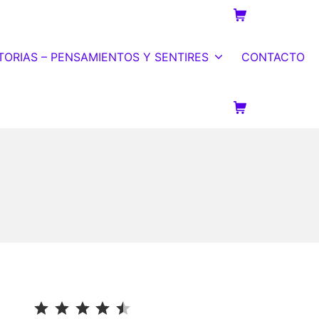
Carrito de la c
TORIAS – PENSAMIENTOS Y SENTIRES
CONTACTO
Carrito de la c
⭐
⭐
⭐
⭐
⭐
Puntuación: 4.5 de 5.