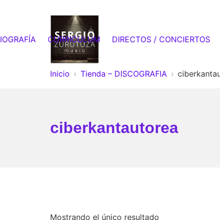
Saltar
al
contenido
IOGRAFÍA
CURRICULUM
DIRECTOS / CONCIERTOS
Sergio Zurutuza Music
Inicio
Tienda – DISCOGRAFIA
ciberkanta
ciberkantautorea
Mostrando el único resultado