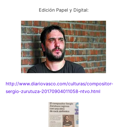
Edición Papel y Digital:
http://www.diariovasco.com/culturas/compositor-
sergio-zurutuza-20170904011058-ntvo.html