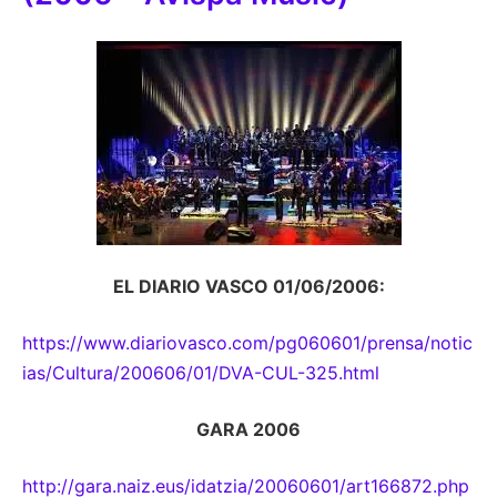
EL DIARIO VASCO 01/06/2006:
https://www.diariovasco.com/pg060601/prensa/notic
ias/Cultura/200606/01/DVA-CUL-325.html
GARA 2006
http://gara.naiz.eus/idatzia/20060601/art166872.php