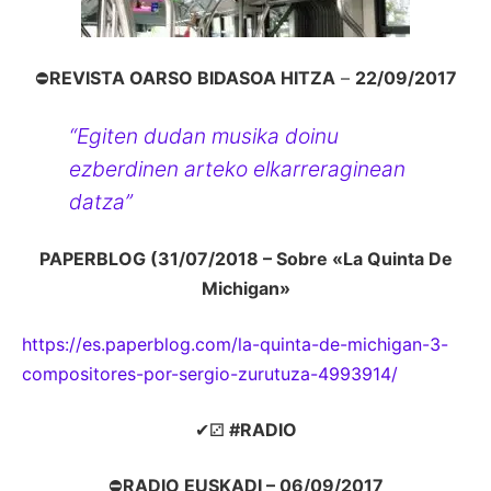
⛔
REVISTA OARSO BIDASOA HITZA
–
22/09/2017
“Egiten dudan musika doinu
ezberdinen arteko elkarreraginean
datza”
PAPERBLOG (31/07/2018 – Sobre «La Quinta De
Michigan»
https://es.paperblog.com/la-quinta-de-michigan-3-
compositores-por-sergio-zurutuza-4993914/
✔⚂
#RADIO
⛔
RADIO EUSKADI – 06/09/2017