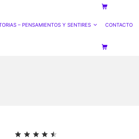
Carrito de la c
TORIAS – PENSAMIENTOS Y SENTIRES
CONTACTO
Carrito de la c
⭐
⭐
⭐
⭐
⭐
Puntuación: 4.5 de 5.