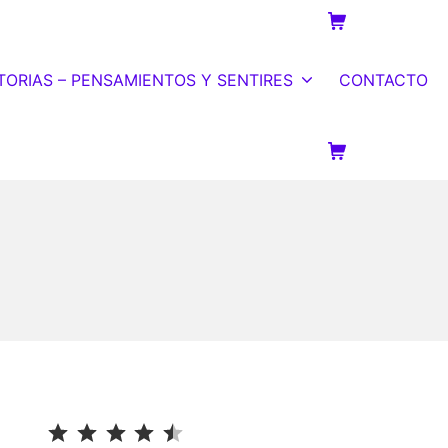
Carrito de la c
TORIAS – PENSAMIENTOS Y SENTIRES
CONTACTO
Carrito de la c
⭐
⭐
⭐
⭐
⭐
Puntuación: 4.5 de 5.