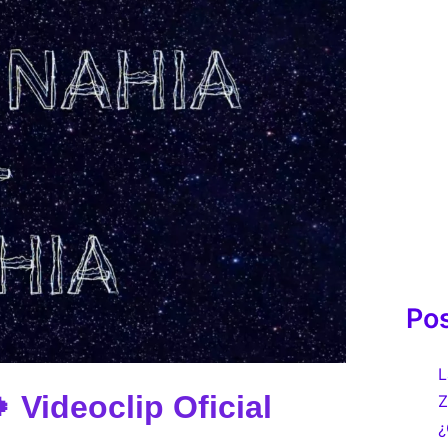
Pos
L
 Videoclip Oficial
Z
¿