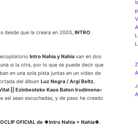
l
p
V
A
os desde que la creara en 2003,
INTRO
L
L
recopilatorio
Intro Nahia y Nahia
van en dos
una si la otra, por lo que se puede decir que
A
ban en una sola pista juntas en un vídeo de
portada del álbum
Luz Negra / Argi Beltz
,
J
ital || Ezinbesteko Kaos Baten Irudimena
»
A
ue así sean escuchadas, y de paso he creado
OCLIP OFICIAL de 🍀Intro Nahia + Nahia🍀.