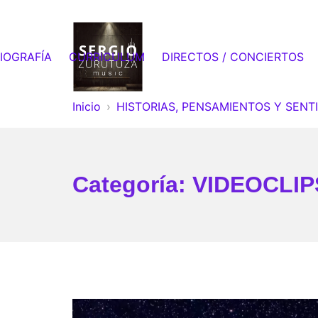
Saltar
al
contenido
IOGRAFÍA
CURRICULUM
DIRECTOS / CONCIERTOS
Sergio Zurutuza Music
Inicio
HISTORIAS, PENSAMIENTOS Y SENT
Categoría:
VIDEOCLIP