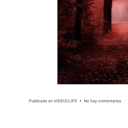
en
Publicado en
VIDEOCLIPS
•
No hay comentarios
🍀
Intr
Nah
+