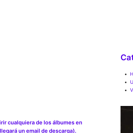
Ca
H
U
V
ir cualquiera de los álbumes en
 llegará un email de descarga).