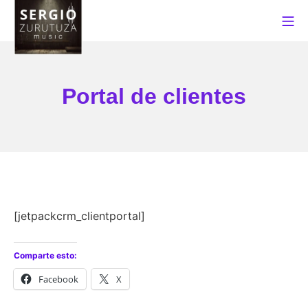
Saltar
Me
al
contenido
Sergio Zurutuza Music
Portal de clientes
[jetpackcrm_clientportal]
Comparte esto:
Facebook
X