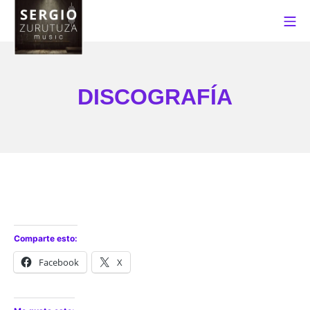
Saltar
Me
al
contenido
Sergio Zurutuza Music
DISCOGRAFÍA
Comparte esto:
Facebook
X