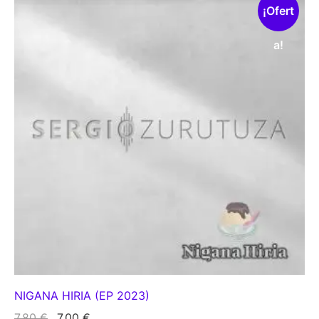
¡Ofert
a!
NIGANA HIRIA (EP 2023)
El
El
7,80
€
7,00
€