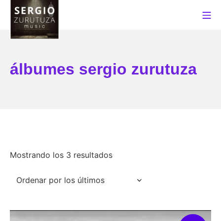
Saltar
Me
al
contenido
Sergio Zurutuza Music
álbumes sergio zurutuza
Ordenado
Mostrando los 3 resultados
por
los
últimos