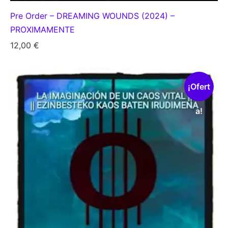
Pre Order – DREAMING WOUNDS (2024) –
PROXIMAMENTE
12,00
€
¡Ofert
a!