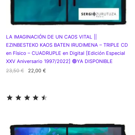
LA IMAGINACIÓN DE UN CAOS VITAL ||
EZINBESTEKO KAOS BATEN IRUDIMENA – TRIPLE CD
en Físico – CUADRUPLE en Digital [Edición Especial
XXV Aniversario 1997/2022] 🟢YA DISPONIBLE
El
El
23,50
€
22,00
€
precio
precio
original
actual
⭐
⭐
⭐
⭐
⭐
Puntuación: 4.5 de 5.
era:
es:
23,50 €.
22,00 €.