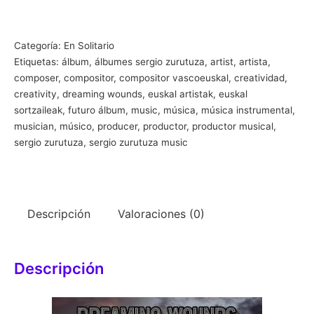
-
DREAMING
WOUNDS
Categoría:
En Solitario
(2024)
Etiquetas:
álbum
,
álbumes sergio zurutuza
,
artist
,
artista
,
-
composer
,
compositor
,
compositor vascoeuskal
,
creatividad
,
creativity
,
dreaming wounds
,
euskal artistak
,
euskal
PROXIMAMENTE
sortzaileak
,
futuro álbum
,
music
,
música
,
música instrumental
,
cantidad
musician
,
músico
,
producer
,
productor
,
productor musical
,
sergio zurutuza
,
sergio zurutuza music
Descripción
Valoraciones (0)
Descripción