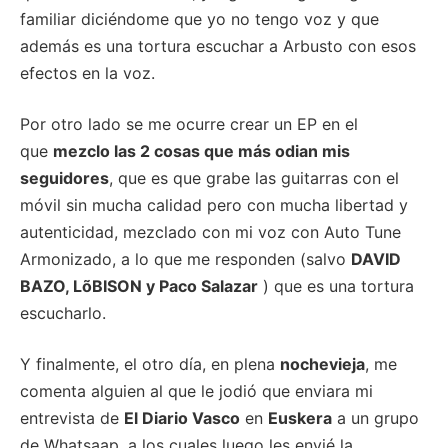
familiar diciéndome que yo no tengo voz y que
además es una tortura escuchar a Arbusto con esos
efectos en la voz.
Por otro lado se me ocurre crear un EP en el
que
mezclo las 2 cosas que más odian mis
seguidores
, que es que grabe las guitarras con el
móvil sin mucha calidad pero con mucha libertad y
autenticidad, mezclado con mi voz con Auto Tune
Armonizado, a lo que me responden (salvo
DAVID
BAZO, LõBISON y Paco Salazar
) que es una tortura
escucharlo.
Y finalmente, el otro día, en plena
nochevieja
, me
comenta alguien al que le jodió que enviara mi
entrevista de
El Diario Vasco
en
Euskera
a un grupo
de Whatsaap, a los cuales luego les envié la