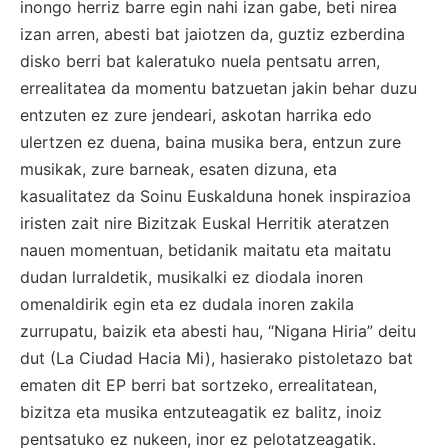
inongo herriz barre egin nahi izan gabe, beti nirea
izan arren, abesti bat jaiotzen da, guztiz ezberdina
disko berri bat kaleratuko nuela pentsatu arren,
errealitatea da momentu batzuetan jakin behar duzu
entzuten ez zure jendeari, askotan harrika edo
ulertzen ez duena, baina musika bera, entzun zure
musikak, zure barneak, esaten dizuna, eta
kasualitatez da Soinu Euskalduna honek inspirazioa
iristen zait nire Bizitzak Euskal Herritik ateratzen
nauen momentuan, betidanik maitatu eta maitatu
dudan lurraldetik, musikalki ez diodala inoren
omenaldirik egin eta ez dudala inoren zakila
zurrupatu, baizik eta abesti hau, “Nigana Hiria” deitu
dut (La Ciudad Hacia Mi), hasierako pistoletazo bat
ematen dit EP berri bat sortzeko, errealitatean,
bizitza eta musika entzuteagatik ez balitz, inoiz
pentsatuko ez nukeen, inor ez pelotatzeagatik.