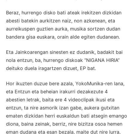
Beraz, hurrengo disko bati ateak irekitzen dizkidan
abesti batekin aurkitzen naiz, non azkenean, eta
aurreikuspen guztien aurka, musika sortzen dudan
bandera gisa euskara, orain alde egiten dudanean.
Eta Jainkoarengan sinesten ez dudanik, badakit bai
nola entzun, ba, hurrengo diskoak “NIGANA HIRIA”
deituko duela iragartzen dizuet, EP bat.
Hor ikuzten duzue bere azala, YokoMunika-ren lana,
eta Entzun eta beheian irakurri dezakezute 4
abestien letrak, baita ere 4 videoclipak ikusi eta
entzun, ta nire asmorik izan gabe, aukera gutxitan
ematen dizkidan herri euskaldun bati atsegin emango
diona, baina zeinak, berriz, nire bizitza osoa hemen
eman dudana eta esan bezala, maite dut nire lurra,