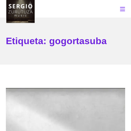
Saltar
Me
al
contenido
Sergio Zurutuza Music
Etiqueta:
gogortasuba