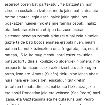
estereotiporen bat partekatu urte batzuetan, non
zirudien euskaldun izateak modu jakin bat izatea eta
botoa ematea, egia esan, haiek jakin gabe, beti
bozkatzen nuenei (nik eta nire familia osoak), nahiz
eta denborarekin eta etsipen batzuen ostean
sisteman benetan zerbait aldatzeko gai zela zirudien
gazte talde bati botoa ematea erabaki nuen, neurri
batean barnetik ezinezkoa dela frogatuta, eta, neurri
batean, 15 M-ko mugimendu horri esker eskubide
batzuk lortu direla, koalizioko alderdiekin batera, nire
errepertorio osoan euskarazko izenburu asko egon
arren, izan ere. Amets (Sueño) deitu nion lehen abesti
hura, hala ere, bada beti euskaldun gutxirekin
tratatzen tematu direnak, nahiz eta hizkuntza jakin
eta noski Donostian jaio eta Velasco (San Pedro) hazi
izana, eta Gaztetasuna eta heldutasuna San Pedro