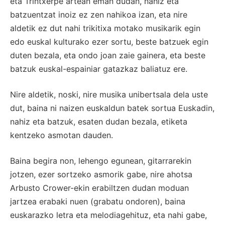
eta Trintxerpe artean eman dudan, nahiz eta
batzuentzat inoiz ez zen nahikoa izan, eta nire
aldetik ez dut nahi trikitixa motako musikarik egin
edo euskal kulturako ezer sortu, beste batzuek egin
duten bezala, eta ondo joan zaie gainera, eta beste
batzuk euskal-espainiar gatazkaz baliatuz ere.
Nire aldetik, noski, nire musika unibertsala dela uste
dut, baina ni naizen euskaldun batek sortua Euskadin,
nahiz eta batzuk, esaten dudan bezala, etiketa
kentzeko asmotan dauden.
Baina begira non, lehengo egunean, gitarrarekin
jotzen, ezer sortzeko asmorik gabe, nire ahotsa
Arbusto Crower-ekin erabiltzen dudan moduan
jartzea erabaki nuen (grabatu ondoren), baina
euskarazko letra eta melodiagehituz, eta nahi gabe,