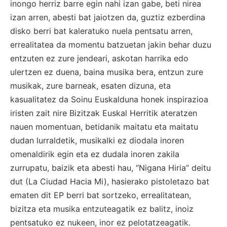
inongo herriz barre egin nahi izan gabe, beti nirea
izan arren, abesti bat jaiotzen da, guztiz ezberdina
disko berri bat kaleratuko nuela pentsatu arren,
errealitatea da momentu batzuetan jakin behar duzu
entzuten ez zure jendeari, askotan harrika edo
ulertzen ez duena, baina musika bera, entzun zure
musikak, zure barneak, esaten dizuna, eta
kasualitatez da Soinu Euskalduna honek inspirazioa
iristen zait nire Bizitzak Euskal Herritik ateratzen
nauen momentuan, betidanik maitatu eta maitatu
dudan lurraldetik, musikalki ez diodala inoren
omenaldirik egin eta ez dudala inoren zakila
zurrupatu, baizik eta abesti hau, “Nigana Hiria” deitu
dut (La Ciudad Hacia Mi), hasierako pistoletazo bat
ematen dit EP berri bat sortzeko, errealitatean,
bizitza eta musika entzuteagatik ez balitz, inoiz
pentsatuko ez nukeen, inor ez pelotatzeagatik.