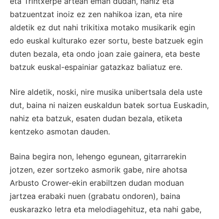
eta Trintxerpe artean eman dudan, nahiz eta
batzuentzat inoiz ez zen nahikoa izan, eta nire
aldetik ez dut nahi trikitixa motako musikarik egin
edo euskal kulturako ezer sortu, beste batzuek egin
duten bezala, eta ondo joan zaie gainera, eta beste
batzuk euskal-espainiar gatazkaz baliatuz ere.
Nire aldetik, noski, nire musika unibertsala dela uste
dut, baina ni naizen euskaldun batek sortua Euskadin,
nahiz eta batzuk, esaten dudan bezala, etiketa
kentzeko asmotan dauden.
Baina begira non, lehengo egunean, gitarrarekin
jotzen, ezer sortzeko asmorik gabe, nire ahotsa
Arbusto Crower-ekin erabiltzen dudan moduan
jartzea erabaki nuen (grabatu ondoren), baina
euskarazko letra eta melodiagehituz, eta nahi gabe,