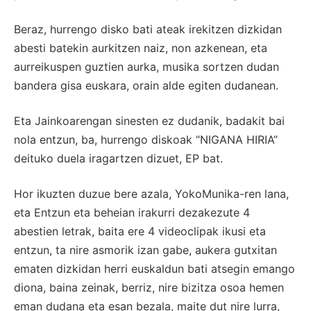
Beraz, hurrengo disko bati ateak irekitzen dizkidan
abesti batekin aurkitzen naiz, non azkenean, eta
aurreikuspen guztien aurka, musika sortzen dudan
bandera gisa euskara, orain alde egiten dudanean.
Eta Jainkoarengan sinesten ez dudanik, badakit bai
nola entzun, ba, hurrengo diskoak “NIGANA HIRIA”
deituko duela iragartzen dizuet, EP bat.
Hor ikuzten duzue bere azala, YokoMunika-ren lana,
eta Entzun eta beheian irakurri dezakezute 4
abestien letrak, baita ere 4 videoclipak ikusi eta
entzun, ta nire asmorik izan gabe, aukera gutxitan
ematen dizkidan herri euskaldun bati atsegin emango
diona, baina zeinak, berriz, nire bizitza osoa hemen
eman dudana eta esan bezala, maite dut nire lurra,