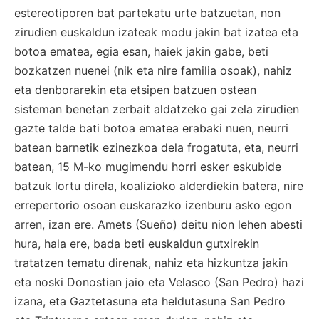
estereotiporen bat partekatu urte batzuetan, non
zirudien euskaldun izateak modu jakin bat izatea eta
botoa ematea, egia esan, haiek jakin gabe, beti
bozkatzen nuenei (nik eta nire familia osoak), nahiz
eta denborarekin eta etsipen batzuen ostean
sisteman benetan zerbait aldatzeko gai zela zirudien
gazte talde bati botoa ematea erabaki nuen, neurri
batean barnetik ezinezkoa dela frogatuta, eta, neurri
batean, 15 M-ko mugimendu horri esker eskubide
batzuk lortu direla, koalizioko alderdiekin batera, nire
errepertorio osoan euskarazko izenburu asko egon
arren, izan ere. Amets (Sueño) deitu nion lehen abesti
hura, hala ere, bada beti euskaldun gutxirekin
tratatzen tematu direnak, nahiz eta hizkuntza jakin
eta noski Donostian jaio eta Velasco (San Pedro) hazi
izana, eta Gaztetasuna eta heldutasuna San Pedro