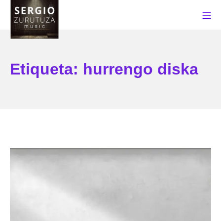
Saltar
Me
al
contenido
Sergio Zurutuza Music
Etiqueta:
hurrengo diska