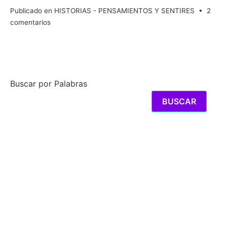
Publicado en
HISTORIAS - PENSAMIENTOS Y SENTIRES
•
2
en
comentarios
La
música
y
los
AMANTES
Buscar por Palabras
del
BUSCAR
riesgo
y
de
la
búsqueda