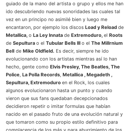
guiado de la mano del artista o grupo y ellos me han
ido descubriendo nuevas sonoridades las cuales tal
vez en un principo no asimilé bien y luego me
encantaron, por ejemplo los discos
Load y Reload
de
Metallica,
o
La Ley Innata
de
Extremoduro,
el
Roots
de
Sepultura
o el
Tubular Bells III
o el
The Millrnium
Bell
de
Mike Oldfield.
Es decir, siempre he ido
evolucionando con los artistas mientras así lo han
hecho, gente como
Elvis Presley, The Beatles, The
Police
,
La Polla Records
,
Metallica , Megadeth ,
Sepultura, Extremoduro
en el Rock, los cuales
algunos evolucionaron hasta un punto y cuando
vieron que sus fans quedaban decepcionados
decidieron repetir o imitar formulas que habían
nacido en el pasado fruto de una evolución natural y
que tomaron como su propio estilo definitivo para
complacencia de los más y para aburrimiento de los