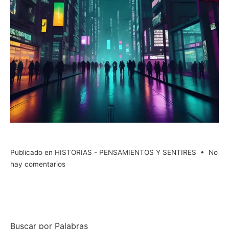
Publicado en
HISTORIAS - PENSAMIENTOS Y SENTIRES
•
No
en
hay comentarios
Vida,
Amor
y
Muerte
Buscar por Palabras