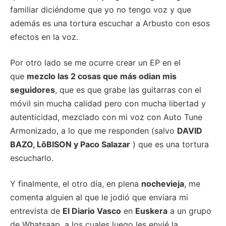
familiar diciéndome que yo no tengo voz y que
además es una tortura escuchar a Arbusto con esos
efectos en la voz.
Por otro lado se me ocurre crear un EP en el
que
mezclo las 2 cosas que más odian mis
seguidores
, que es que grabe las guitarras con el
móvil sin mucha calidad pero con mucha libertad y
autenticidad, mezclado con mi voz con Auto Tune
Armonizado, a lo que me responden (salvo
DAVID
BAZO, LõBISON y Paco Salazar
) que es una tortura
escucharlo.
Y finalmente, el otro día, en plena
nochevieja
, me
comenta alguien al que le jodió que enviara mi
entrevista de
El Diario Vasco
en
Euskera
a un grupo
de Whatsaap, a los cuales luego les envié la