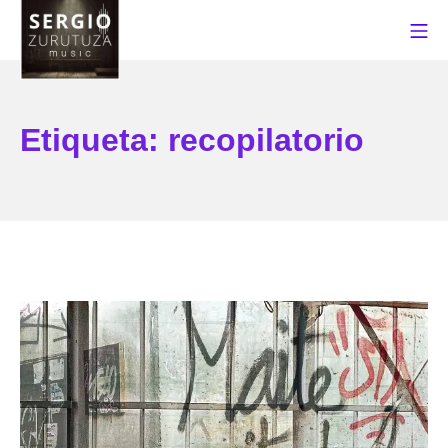
Saltar
Me
al
contenido
Sergio Zurutuza Music
Etiqueta:
recopilatorio