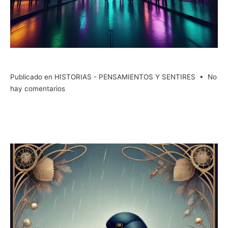
Publicado en
HISTORIAS - PENSAMIENTOS Y SENTIRES
•
No
en
hay comentarios
Vida,
Amor
y
Muerte