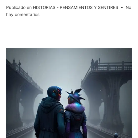
Publicado en
HISTORIAS - PENSAMIENTOS Y SENTIRES
•
No
en
hay comentarios
La
Inquebrantable
Trayectoria
de
Sergio
Zurutuza
en
la
Música