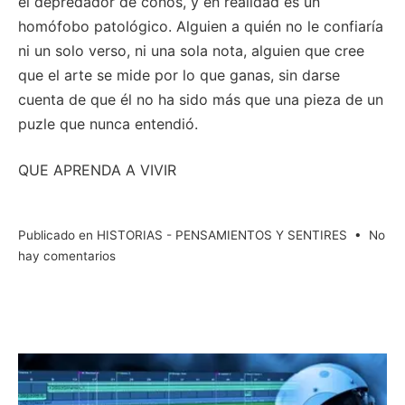
el depredador de coños, y en realidad es un
homófobo patológico. Alguien a quién no le confiaría
ni un solo verso, ni una sola nota, alguien que cree
que el arte se mide por lo que ganas, sin darse
cuenta de que él no ha sido más que una pieza de un
puzle que nunca entendió.
QUE APRENDA A VIVIR
Publicado en
HISTORIAS - PENSAMIENTOS Y SENTIRES
•
No
en
hay comentarios
Aprende
a
vivir