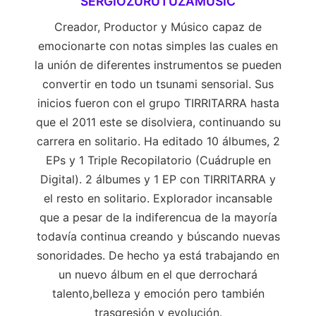
SERGIOZURUTUZAMUSIC
Digitales
del
Creador, Productor y Músico capaz de
RECOPILATORIO,
emocionarte con notas simples las cuales en
que
la unión de diferentes instrumentos se pueden
coincide
convertir en todo un tsunami sensorial. Sus
con
inicios fueron con el grupo TIRRITARRA hasta
el
que el 2011 este se disolviera, continuando su
día
en
carrera en solitario. Ha editado 10 álbumes, 2
el
EPs y 1 Triple Recopilatorio (Cuádruple en
que
Digital). 2 álbumes y 1 EP con TIRRITARRA y
Mi
el resto en solitario. Explorador incansable
Aitona
que a pesar de la indiferencua de la mayoría
falleció
todavía continua creando y búscando nuevas
hace
20
sonoridades. De hecho ya está trabajando en
años
un nuevo álbum en el que derrochará
talento,belleza y emoción pero también
trasgresión y evolución.