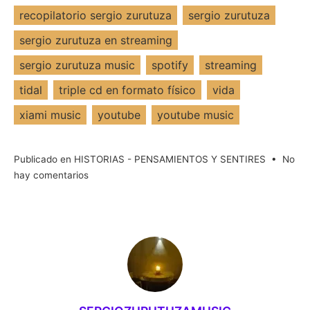
recopilatorio sergio zurutuza
sergio zurutuza
sergio zurutuza en streaming
sergio zurutuza music
spotify
streaming
tidal
triple cd en formato físico
vida
xiami music
youtube
youtube music
Publicado en
HISTORIAS - PENSAMIENTOS Y SENTIRES
•
No
en
hay comentarios
17
de
Febrero
||
Lanzamiento
Mundial
en
Plataformas