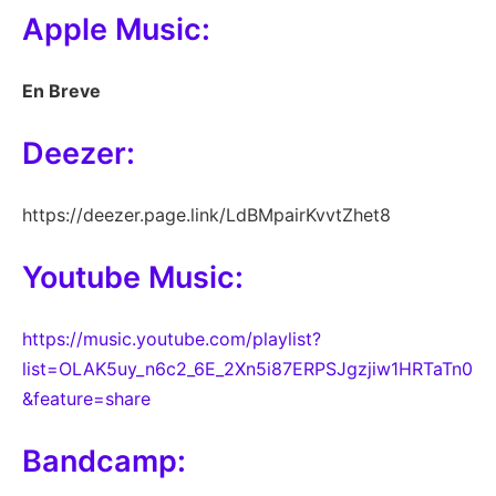
Apple Music:
En Breve
Deezer:
https://deezer.page.link/LdBMpairKvvtZhet8
Youtube Music:
https://music.youtube.com/playlist?
list=OLAK5uy_n6c2_6E_2Xn5i87ERPSJgzjiw1HRTaTn0
&feature=share
Bandcamp: