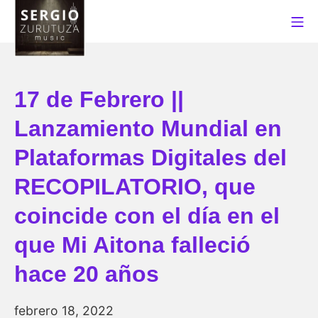
Saltar
Me
al
contenido
Sergio Zurutuza Music
17 de Febrero ||
Lanzamiento Mundial en
Plataformas Digitales del
RECOPILATORIO, que
coincide con el día en el
que Mi Aitona falleció
hace 20 años
marzo
febrero 18, 2022